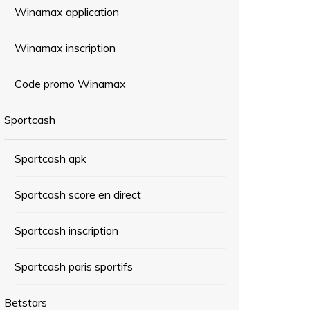
Winamax application
Winamax inscription
Code promo Winamax
Sportcash
Sportcash apk
Sportcash score en direct
Sportcash inscription
Sportcash paris sportifs
Betstars