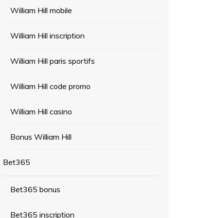
William Hill mobile
William Hill inscription
William Hill paris sportifs
William Hill code promo
William Hill casino
Bonus William Hill
Bet365
Bet365 bonus
Bet365 inscription