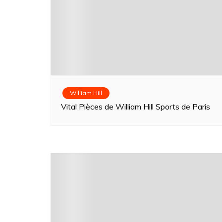
William Hill
Vital Pièces de William Hill Sports de Paris