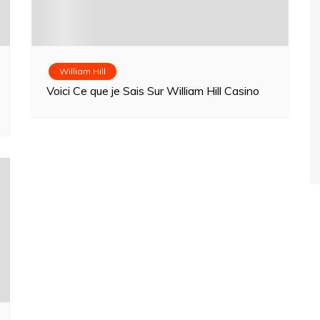
William Hill
Voici Ce que je Sais Sur William Hill Casino