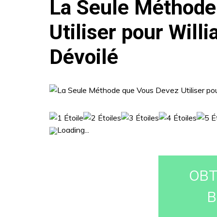
La Seule Méthode
Utiliser pour Will
Dévoilé
Loading...
OBT
B