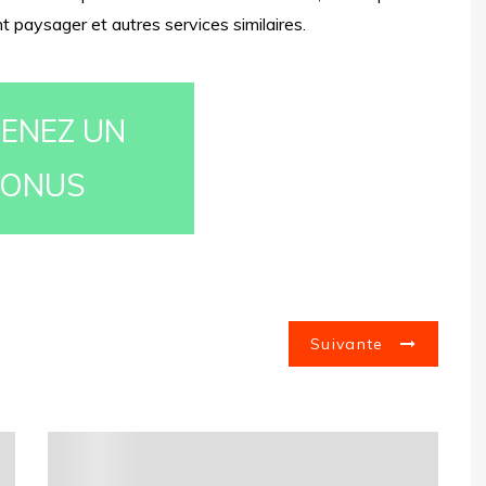
aysager et autres services similaires.
ENEZ UN
ONUS
Suivante