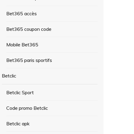
Bet365 accès
Bet365 coupon code
Mobile Bet365
Bet365 paris sportifs
Betclic
Betclic Sport
Code promo Betclic
Betclic apk