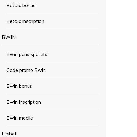
Betclic bonus
Betclic inscription
BWIN
Bwin paris sportifs
Code promo Bwin
Bwin bonus
Bwin inscription
Bwin mobile
Unibet