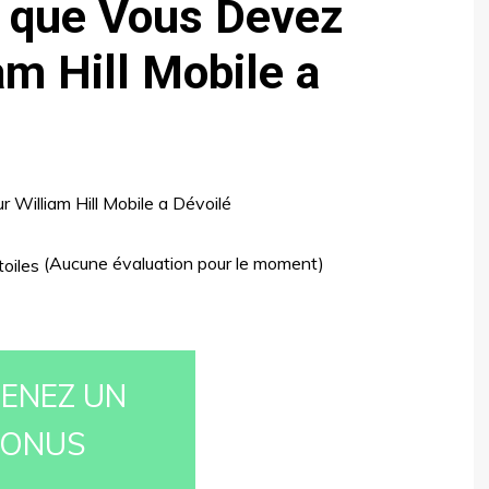
 que Vous Devez
iam Hill Mobile a
(Aucune évaluation pour le moment)
ENEZ UN
ONUS