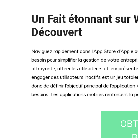
Un Fait étonnant sur 
Découvert
Naviguez rapidement dans l’App Store d’Apple ou
besoin pour simplifier la gestion de votre entrep
attrayante, attirer les utilisateurs et leur présent
engager des utilisateurs inactifs est un jeu total
donc de définir l’objectif principal de l’applicatio
besoins. Les applications mobiles renforcent la po
OBT
B