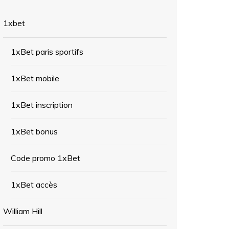
1xbet
1xBet paris sportifs
1xBet mobile
1xBet inscription
1xBet bonus
Code promo 1xBet
1xBet accès
William Hill