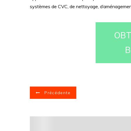
systèmes de CVC, de nettoyage, d’aménagement p
OBT
B
Précédente