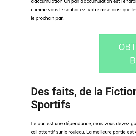
d’accumulation Un pari d’accumulation est l’endroi
comme vous le souhaitez, votre mise ainsi que le
le prochain pari.
OBT
B
Des faits, de la Ficti
Sportifs
Le pari est une dépendance, mais vous devez gar
œil attentif sur le rouleau. La meilleure partie e