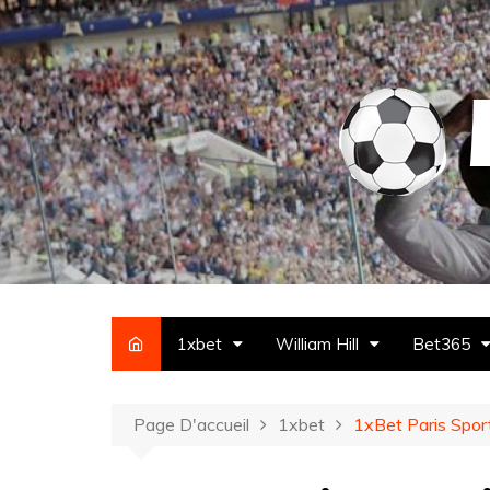
1xbet
William Hill
Bet365
Page D'accueil
1xbet
1xBet Paris Sport