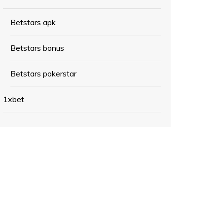
Betstars apk
Betstars bonus
Betstars pokerstar
1xbet