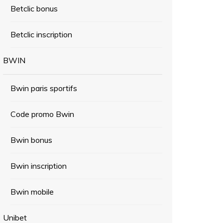
Betclic bonus
Betclic inscription
BWIN
Bwin paris sportifs
Code promo Bwin
Bwin bonus
Bwin inscription
Bwin mobile
Unibet